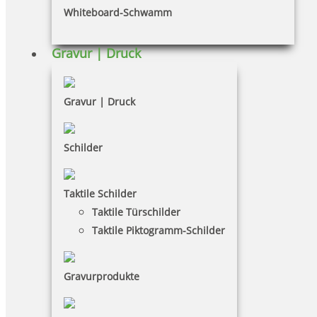
Whiteboard-Schwamm
Datenschutz
AGB
Gravur | Druck
Widerruf
Barrierefreiheit
Gravur | Druck
Vertrag widerrufen
Schilder
KUNDENBEREICH
Taktile Schilder
Mein Konto
Taktile Türschilder
Warenkorb
Taktile Piktogramm-Schilder
Kundenservice
Gravurprodukte
KONTAKT
SCHIEDT Büro + Computer