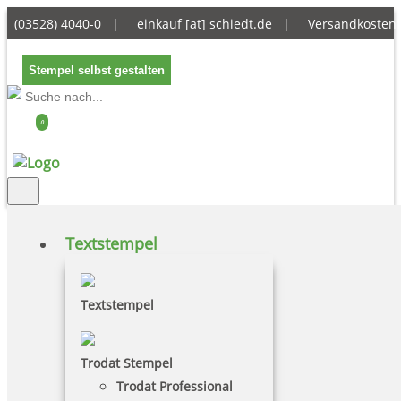
(03528) 4040-0 |
einkauf [at] schiedt.de
|
Versandkostenf
Stempel selbst gestalten
0
Textstempel
Warenkorb
Textstempel
Ihr Warenkorb ist leer.
Trodat Stempel
Zusammenfassung
Trodat Professional