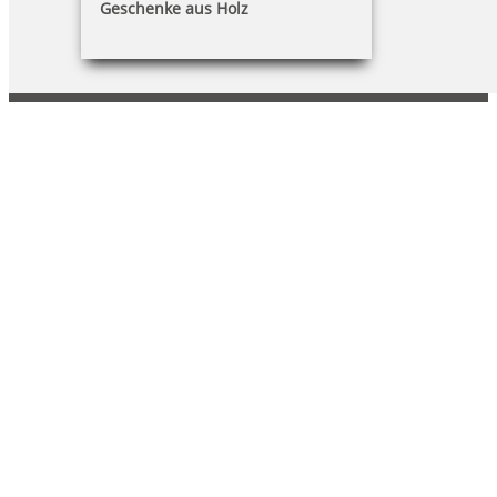
Geschenke aus Holz
Arne Schiedt
Pillnitzer Str. 14a|01454 Radeberg
(03528) 4040-0