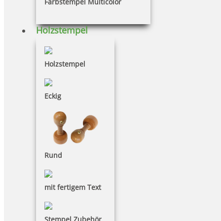
Farbstempel Multicolor
Holzstempel
Holzstempel
Trodat Professional 54045 mit Text blau und Datum rot Abdruck
rund oder oval bis 45x45 mm
Eckig
98,60 €
inkl. 19 % Mwst.
Rund
Jetzt gestalten
mit fertigem Text
Stempel Zubehör