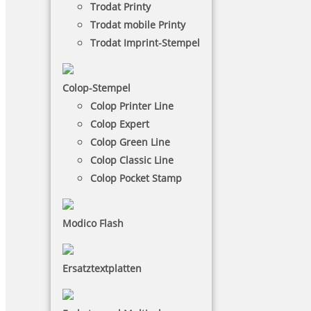
Trodat Printy
Zwischensumme
0,00 €
Trodat mobile Printy
Trodat Imprint-Stempel
Versandkosten
3,95 €
inkl. 19 % Mwst.
0,63 €
Colop-Stempel
Gesamtsumme
3,95 €
Colop Printer Line
weiter einkaufen
Colop Expert
Colop Green Line
Colop Classic Line
Zwischensumme:
0,00 €
Colop Pocket Stamp
Ihr Warenkorb ist leer.
Modico Flash
weiter einkaufen
Ersatztextplatten
Das könnte Sie interessieren