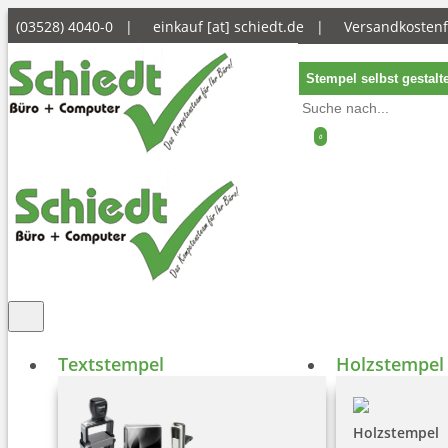
(03528) 4040-0 |
einkauf [at] schiedt.de
|
Versandkostenf
Stempel selbst gestalt
0
Textstempel
Holzstempel
Holzstempel