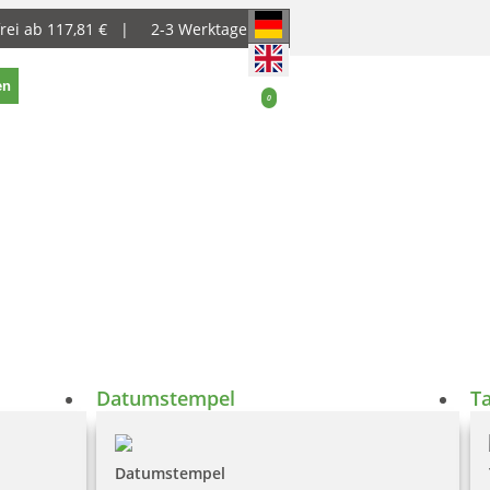
rei ab 117,81 € |
2-3 Werktage
en
0
Datumstempel
T
Datumstempel