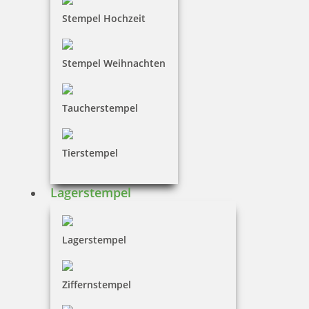
Stempel Hochzeit
Trodat Office Professional Bezahlt
Stempel Weihnachten
Taucherstempel
41,50 €
Tierstempel
inkl. 19 % Mwst.
Bestellen
Lagerstempel
Lagerstempel
Trodat Professional 5460/L1 4.0 Datumstempel blau/rot mit Text
Ziffernstempel
Eingegangen