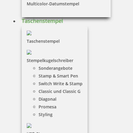
18,00 €
Multicolor-Datumstempel
inkl. 19 % Mwst.
Taschenstempel
Bestellen
Taschenstempel
Stempelkugelschreiber
Sonderangebote
Trodat Printy 4750/L22 4.0 Datumstempel GESCANNT 39 x 22
Stamp & Smart Pen
mm
Switch Write & Stamp
Classic und Classic G
Diagonal
32,90 €
Promesa
Styling
inkl. 19 % Mwst.
Bestellen