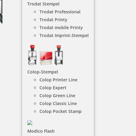
Trodat Stempel
Trodat Professional
Trodat Printy
Trodat mobile Printy
Trodat Imprint-Stempel
mit festem Text
Diese Stempelmodelle haben ein verstellbares
Colop-Stempel
Datum und feste Texte, wie Gebucht, Eingegangen,
Bezahlt.
Colop Printer Line
Colop Expert
Colop Green Line
NACH WUNSCHSTEMPEL FILTERN
Colop Classic Line
Colop Pocket Stamp
€-
↑
Modico Flash
€+
↓