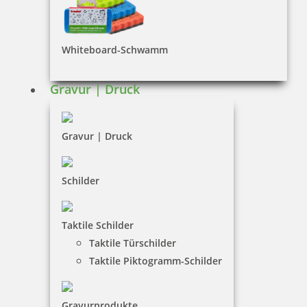
INFORMATIONEN
Impressum
Whiteboard-Schwamm
Datenschutz
AGB
Gravur | Druck
Widerruf
Barrierefreiheit
Gravur | Druck
Vertrag widerrufen
Schilder
KUNDENBEREICH
Taktile Schilder
Mein Konto
Taktile Türschilder
Warenkorb
Taktile Piktogramm-Schilder
Kundenservice
Gravurprodukte