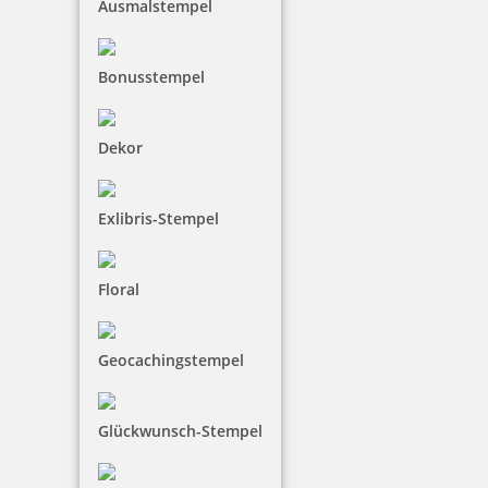
Ausmalstempel
Trodat Printy 4850/L7 Datumstempel GEBUCHT 24 x 4 mm
Bonusstempel
Dekor
18,00 €
inkl. 19 % Mwst.
Exlibris-Stempel
Bestellen
Floral
Geocachingstempel
Trodat Printy 4850/L9 Datumstempel GEFAXT 24 x 4 mm
Glückwunsch-Stempel