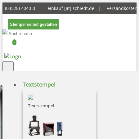
(03528) 4040-0 |
einkauf [at] schiedt.de
|
Versandkostenf
Stempel selbst gestalten
0
Textstempel
Textstempel