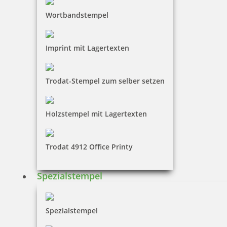
Wortbandstempel
49,30 €
Imprint mit Lagertexten
inkl. 19 % Mwst.
Bestellen
Trodat-Stempel zum selber setzen
Holzstempel mit Lagertexten
Trodat 4912 Office Printy
Trodat Professional 5460/L2 4.0 Datumstempel blau/rot mit Text
Bezahlt durch
Spezialstempel
51,30 €
Spezialstempel