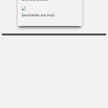
KONTAKT
SCHIEDT Büro + Computer
Geschenke aus Holz
Arne Schiedt
Pillnitzer Str. 14a|01454 Radeberg
(03528) 4040-0