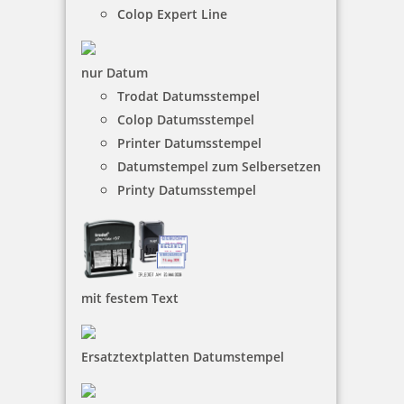
Trodat Printy 4750/L7 4.0 Datumstempel GEBUCHT 39 x 22 mm
Colop Expert Line
nur Datum
Trodat Datumsstempel
32,90 €
Colop Datumsstempel
Printer Datumsstempel
inkl. 19 % Mwst.
Datumstempel zum Selbersetzen
Bestellen
Printy Datumsstempel
mit festem Text
Trodat Printy 4850/L1 Datumstempel EINGEGANGEN 24 x 4 mm
Ersatztextplatten Datumstempel