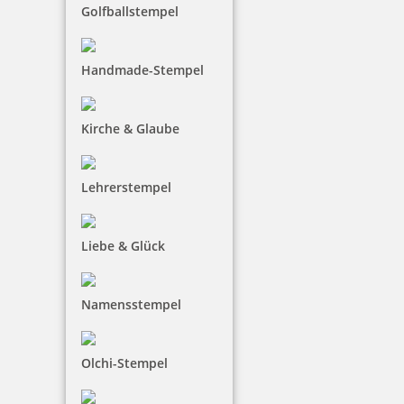
Golfballstempel
18,00 €
Handmade-Stempel
inkl. 19 % Mwst.
Bestellen
Kirche & Glaube
Lehrerstempel
Liebe & Glück
Trodat Professional 5430/L 4.0 Datumstempel blau/rot mit
Lagertext
Namensstempel
44,80 €
Olchi-Stempel
inkl. 19 % Mwst.