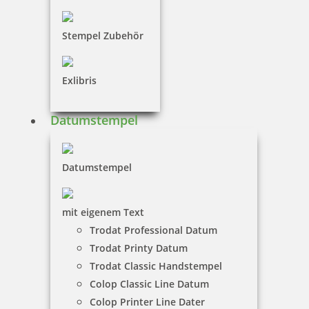
Stempel Zubehör
Trodat Printy 4750/L2 4.0 Datumstempel BEZAHLT 39 x 22 mm
Exlibris
Datumstempel
32,90 €
Datumstempel
inkl. 19 % Mwst.
Bestellen
mit eigenem Text
Trodat Professional Datum
Trodat Printy Datum
Trodat Classic Handstempel
Colop Classic Line Datum
Colop Printer Line Dater