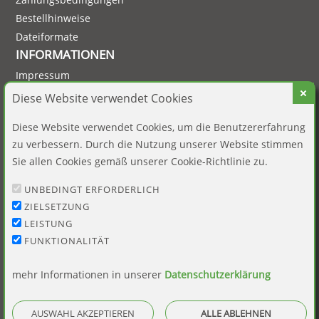
Bestellhinweise
Dateiformate
INFORMATIONEN
Impressum
Datenschutz
Diese Website verwendet Cookies
AGB
Diese Website verwendet Cookies, um die Benutzererfahrung
Widerruf
zu verbessern. Durch die Nutzung unserer Website stimmen
Barrierefreiheit
Sie allen Cookies gemäß unserer Cookie-Richtlinie zu.
Vertrag widerrufen
UNBEDINGT ERFORDERLICH
KUNDENBEREICH
ZIELSETZUNG
Mein Konto
LEISTUNG
Warenkorb
FUNKTIONALITÄT
Kundenservice
KONTAKT
mehr Informationen in unserer
Datenschutzerklärung
SCHIEDT Büro + Computer
Arne Schiedt
AUSWAHL AKZEPTIEREN
ALLE ABLEHNEN