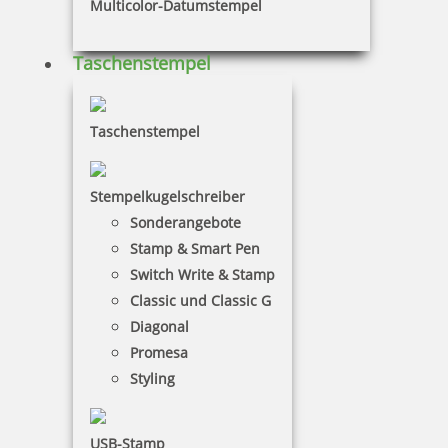
Multicolor-Datumstempel
Taschenstempel
Colop Datumsstempel 09000 Schrifthöhe 9 mm
Taschenstempel
Stempelkugelschreiber
15,90 €
Sonderangebote
Stamp & Smart Pen
inkl. 19 % Mwst.
Switch Write & Stamp
Bestellen
Classic und Classic G
Diagonal
Promesa
Styling
USB-Stamp
Colop Datumsstempel 07000 Schrifthöhe 7 mm