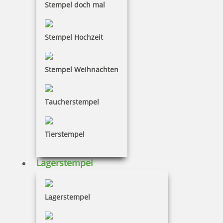
Stempel doch mal
50,25 €
Stempel Hochzeit
inkl. 19 % Mwst.
Bestellen
Stempel Weihnachten
Taucherstempel
Colop Printer S 220 N Datumstempel
Tierstempel
Lagerstempel
18,00 €
Lagerstempel
inkl. 19 % Mwst.