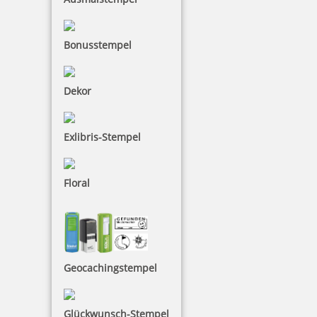
6,10 €
inkl. 19 % Mwst.
Bonusstempel
Bestellen
Dekor
Exlibris-Stempel
Colop Wortbandstempel 04000/WD 4mm Datum
Floral
12,65 €
Geocachingstempel
inkl. 19 % Mwst.
Bestellen
Glückwunsch-Stempel