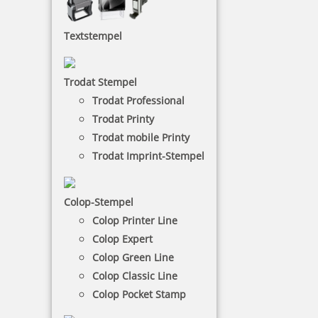
Colop Datumsstempel
Textstempel
Ein Datumsstempel ohne Text eignet sich sehr gut
für Dokumente, die Sie nur mit einem Datum
versehen möchten. Zum Gebrauch benötigen Sie
Trodat Stempel
ein separates Stempelkissen.
Trodat Professional
Trodat Printy
NACH WUNSCHSTEMPEL FILTERN
Trodat mobile Printy
Trodat Imprint-Stempel
€-
↑
Colop-Stempel
€+
↓
Colop Printer Line
Colop Expert
12 Artikel in der Kategorie
Colop Green Line
Colop Classic Line
Colop Pocket Stamp