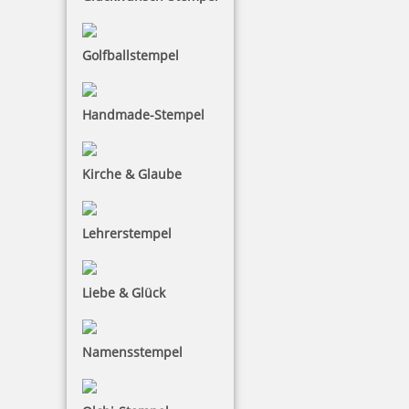
Golfballstempel
Handmade-Stempel
Colop Datumsstempel 04000 Schrifthöhe 4 mm
Kirche & Glaube
4,70 €
Lehrerstempel
inkl. 19 % Mwst.
Bestellen
Liebe & Glück
Namensstempel