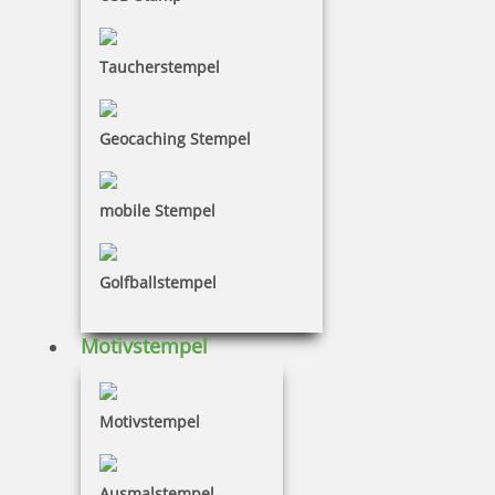
Taucherstempel
15,90 €
Geocaching Stempel
inkl. 19 % Mwst.
Bestellen
mobile Stempel
Golfballstempel
Motivstempel
Colop Datumsstempel 05000 Schrifthöhe 5 mm
Motivstempel
Ausmalstempel