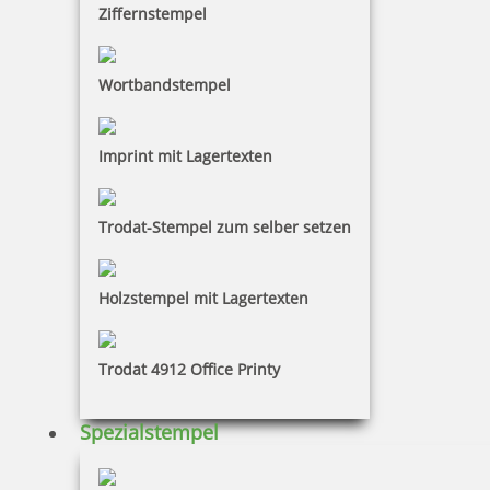
Bestellen
Ziffernstempel
Ein Datumsstempel ohne Text eignet sich sehr gut
Wortbandstempel
für Dokumente, die Sie nur mit einem Datum
versehen möchten. Zum Gebrauch benötigen Sie ein
separates Stempelkissen. Der Tag und das Jahr
Imprint mit Lagertexten
werden in Zahlen abgedruckt und er Monat wird
abgekürzt in Buchstaben abgedruck. Es gibt den
Colop-Datumsstempel auch in der englischen
Trodat-Stempel zum selber setzen
Variante.
Holzstempel mit Lagertexten
Trodat 4912 Office Printy
Spezialstempel