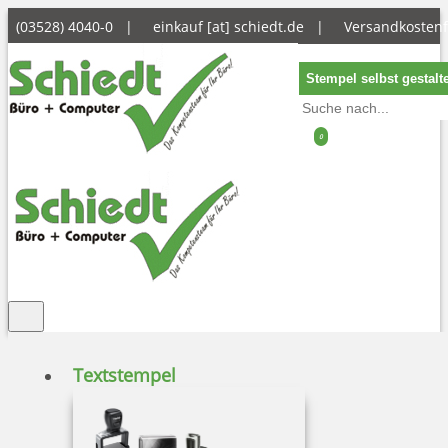
(03528) 4040-0 |
einkauf [at] schiedt.de
|
Versandkostenf
Stempel selbst gestalt
0
Textstempel