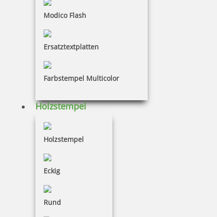
Modico Flash
Colop Datumsstempel 04000 SD Schrifthöhe 4 mm
Ersatztextplatten
Farbstempel Multicolor
4,70 €
Holzstempel
inkl. 19 % Mwst.
Bestellen
Holzstempel
Eckig
Colop Datumsstempel 15000 Schrifthöhe 15 mm
Rund