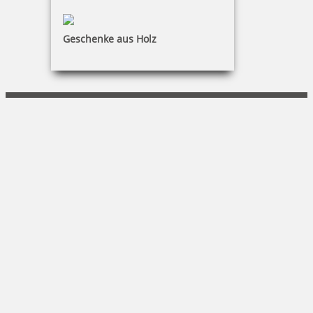
SCHIEDT Büro + Computer
Geschenke aus Holz
Arne Schiedt
Pillnitzer Str. 14a|01454 Radeberg
(03528) 4040-0