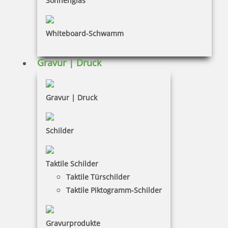
Sonnenglas
Impressum
Whiteboard-Schwamm
Datenschutz
AGB
Gravur | Druck
Widerruf
Barrierefreiheit
Gravur | Druck
Vertrag widerrufen
Schilder
KUNDENBEREICH
Taktile Schilder
Mein Konto
Taktile Türschilder
Warenkorb
Taktile Piktogramm-Schilder
Kundenservice
Gravurprodukte
KONTAKT