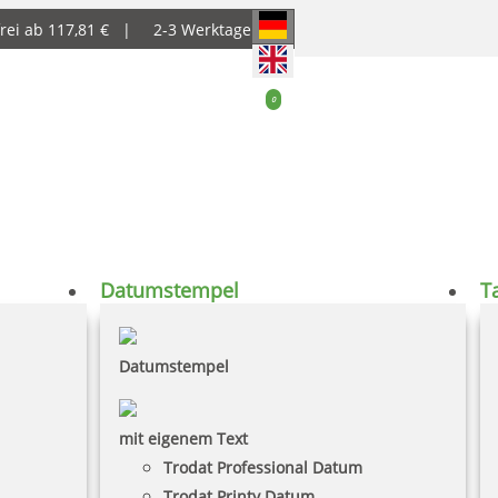
rei ab 117,81 € |
2-3 Werktage
0
Datumstempel
T
Datumstempel
mit eigenem Text
Trodat Professional Datum
Trodat Printy Datum