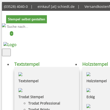
(03528) 4040-0 |
einkauf [at] schiedt.de
|
Versandkostenf
Stempel selbst gestalten
0
Textstempel
Holzstempel
Textstempel
Holzstempel
Trodat Stempel
Eckig
Trodat Professional
Trodat Printy