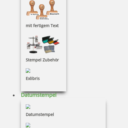
53,35 €
mit fertigem Text
inkl. 19 % Mwst.
Jetzt gestalten
Stempel Zubehör
Exlibris
Colop Expert Line 3360 Datumstempel 45x30 mm
Datumstempel
Datumstempel
65,00 €