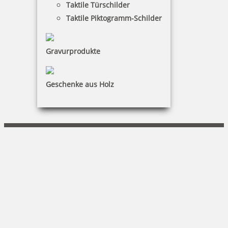
Taktile Türschilder
Warenkorb
Taktile Piktogramm-Schilder
Kundenservice
Gravurprodukte
KONTAKT
SCHIEDT Büro + Computer
Geschenke aus Holz
Arne Schiedt
Pillnitzer Str. 14a|01454 Radeberg
(03528) 4040-0