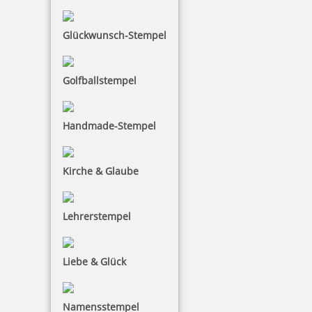
Glückwunsch-Stempel
Golfballstempel
Colop Expert Line 3960 Datumstempel 106x55 mm
Handmade-Stempel
139,25 €
Kirche & Glaube
inkl. 19 % Mwst.
Lehrerstempel
Jetzt gestalten
Liebe & Glück
Namensstempel