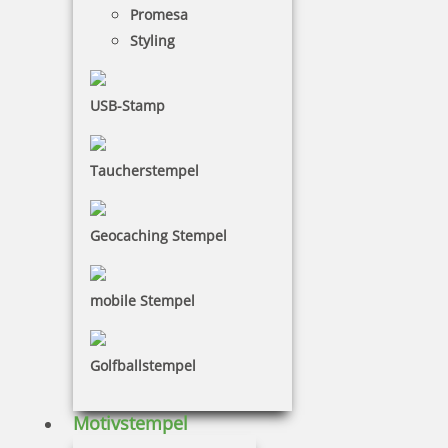
mm
Promesa
Styling
75,70 €
USB-Stamp
inkl. 19 % Mwst.
Taucherstempel
Jetzt gestalten
Geocaching Stempel
mobile Stempel
Colop Expert Line 3860 Datumstempel 68x49 mm
Golfballstempel
Motivstempel