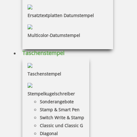
Ersatztextplatten Datumstempel
Colop Expert Line 3660 Datumsstempel 58x37 mm
Multicolor-Datumstempel
Taschenstempel
74,95 €
Taschenstempel
inkl. 19 % Mwst.
Jetzt gestalten
Stempelkugelschreiber
Sonderangebote
Stamp & Smart Pen
Switch Write & Stamp
Classic und Classic G
Diagonal
Colop Expert Line 3660/2 zweifarbiger Datumsstempel 58 x 37