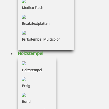
Modico Flash
Colop Expert Line 3160 Datumstempel 41x24 mm
Ersatztextplatten
Farbstempel Multicolor
52,50 €
Holzstempel
inkl. 19 % Mwst.
Jetzt gestalten
Holzstempel
Eckig
Colop Expert Line 3160/2 zweifarbiger Datumstempel 41 x 24
Rund
mm