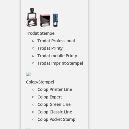
Colop Expert Line
Die Colop Expert-Datumstempel sind sehr robust
und halten daher selbst den härtesten
Bedingungen stand und haben so eine lange
Trodat Stempel
Lebensdauer.
Trodat Professional
Trodat Printy
NACH WUNSCHSTEMPEL FILTERN
Trodat mobile Printy
Trodat Imprint-Stempel
€-
↑
Colop-Stempel
€+
↓
Colop Printer Line
Colop Expert
10 Artikel in der Kategorie
Colop Green Line
Colop Classic Line
Colop Pocket Stamp