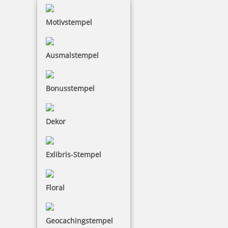
101,50 €
Motivstempel
inkl. 19 % Mwst.
Jetzt gestalten
Ausmalstempel
Bonusstempel
Colop Expert Line 3860/2 zweifarbiger Datumstempel 68 x 49
Dekor
mm
Exlibris-Stempel
103,05 €
Floral
inkl. 19 % Mwst.
Jetzt gestalten
Geocachingstempel