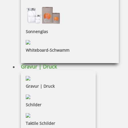
Bestellhinweise
Dateiformate
INFORMATIONEN
Sonnenglas
Impressum
Whiteboard-Schwamm
Datenschutz
AGB
Gravur | Druck
Widerruf
Barrierefreiheit
Gravur | Druck
Vertrag widerrufen
Schilder
KUNDENBEREICH
Taktile Schilder
Mein Konto