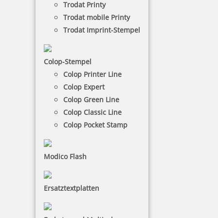
Trodat Printy
werden aus deutschem Buchenholz mit einer
Trodat mobile Printy
Textplatte aus lasergraviertem Gummi mit einer
Auflösung von 600 dpi hergestellt.
Trodat Imprint-Stempel
NACH WUNSCHSTEMPEL FILTERN
Colop-Stempel
Colop Printer Line
Colop Expert
Colop Green Line
€-
↑
€+
↓
Colop Classic Line
Colop Pocket Stamp
1 Artikel in der Kategorie
Modico Flash
Ersatztextplatten