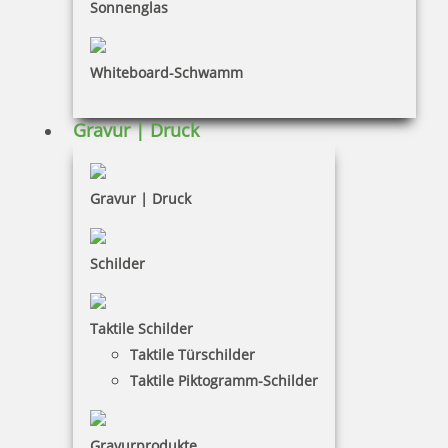
INFORMATIONEN
Sonnenglas
Impressum
Whiteboard-Schwamm
Datenschutz
AGB
Gravur | Druck
Widerruf
Barrierefreiheit
Gravur | Druck
Vertrag widerrufen
Schilder
KUNDENBEREICH
Taktile Schilder
Mein Konto
Taktile Türschilder
Warenkorb
Taktile Piktogramm-Schilder
Kundenservice
Gravurprodukte