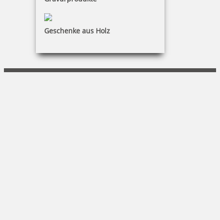
KONTAKT
SCHIEDT Büro + Computer
Geschenke aus Holz
Arne Schiedt
Pillnitzer Str. 14a|01454 Radeberg
(03528) 4040-0